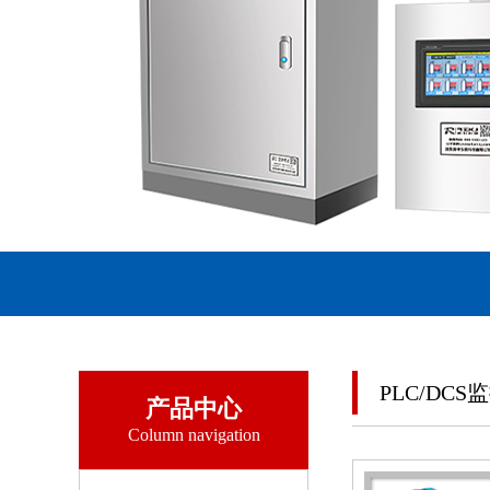
PLC/DC
产品中心
Column navigation