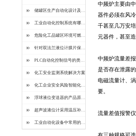
中频炉主要由中
储罐区生产自动化设计及相关的仪表选型
器件必须在风冷
工业自动化控制系统有哪些？几种工业控制系统介绍
千甚至几万安培
危险化工品罐区环境可燃气体和有毒害气体监测报警器的设置原则
元器件，甚至造
针对双法兰液位计膜片保护的安装改造方法详解
中频炉流量差报
PLC自动化控制信号的类型及相互关系
是否存在泄露的
化工安全监测系统解决方案
电磁流量计、涡
化工企业安全风险智能化管控平台
要。
浮球液位变送器的产品原理及使用时的注意事项
超声波液位计采用温压补偿可以有效提高测量精度
流量差值报警仪
工业自动化设备中常用的压力变送器
有三种规格可选